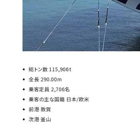
総トン数 115,906t
全⾧ 290.00m
乗客定員 2,706名
乗客の主な国籍 日本/欧米
前港 敦賀
次港 釜山