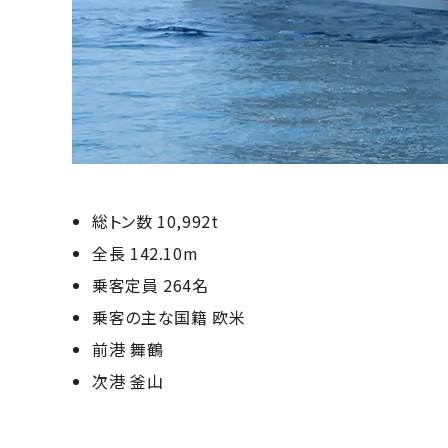
総トン数 10,992t
全⾧ 142.10m
乗客定員 264名
乗客の主な国籍 欧米
前港 舞鶴
次港 釜山