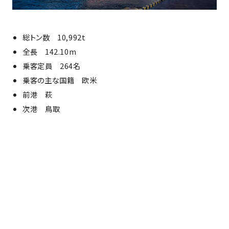
総トン数 10,992t
全長 142.10m
乗客定員 264名
乗客の主な国籍 欧米
前港 萩
次港 鳥取