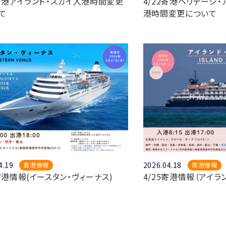
5寄港アイランド・スカイ入港時間変更
4/22寄港ヘリテージ
て
港時間変更について
4.19
2026.04.18
寄港情報
寄港情報
7寄港情報(イースタン・ヴィーナス)
4/25寄港情報（アイラ