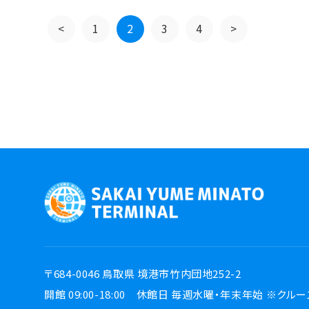
<
1
2
3
4
>
〒684-0046 鳥取県 境港市竹内団地252-2
開館 09:00-18:00
休館日 毎週水曜・年末年始
※クルー